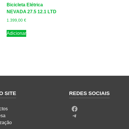
Bicicleta Elétrica
NEVADA 27.5 12.1 LTD
1.399,00
€
Adicionar
O SITE
REDES SOCIAIS
Facebook
ctos
Telegram
esa
ização