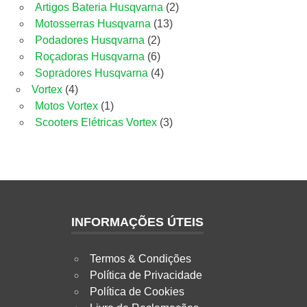
produtos
2
Artigos Bateria Husqvarna
2
13
produtos
Motosserras Husqvarna
13
2
produtos
Podadores Husqvarna
2
produtos
6
Roçadoras Husqvarna
6
produtos
4
Sopradores Husqvarna
4
4
produtos
Vortex
4
produtos
1
Motos Vortex
1
produto
3
Scooters Elétricas Vortex
3
produtos
INFORMAÇÕES ÚTEIS
Termos & Condições
Política de Privacidade
Política de Cookies