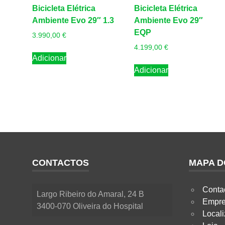
Bicicleta Elétrica
Bicicleta Elétrica
Ambiente Evo 29″ 1.3
Ambiente Evo 29″
EQP
3.990,00
€
4.199,00
€
Adicionar
Adicionar
CONTACTOS
MAPA D
Conta
Largo Ribeiro do Amaral, 24 B
Empr
3400-070 Oliveira do Hospital
Local