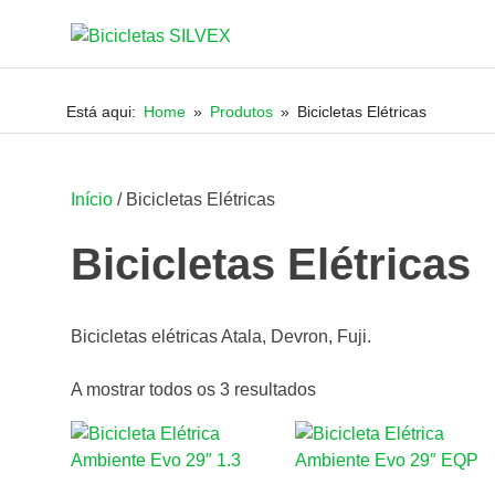
Bicicletas
JRSILVA
Skip
&
SILVEX
to
FILHO,
Está aqui:
Home
Produtos
Bicicletas Elétricas
LDA
content
Início
/ Bicicletas Elétricas
Bicicletas Elétricas
Bicicletas elétricas Atala, Devron, Fuji.
A mostrar todos os 3 resultados