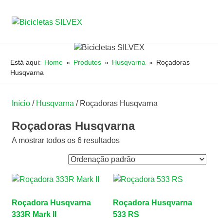
Bicicletas
MENU
JRSILVA
&
SILVEX
Skip
FILHO,
to
Está aqui:
Home
Produtos
Husqvarna
Roçadoras
LDA
content
Husqvarna
Início
/
Husqvarna
/ Roçadoras Husqvarna
Roçadoras Husqvarna
A mostrar todos os 6 resultados
Roçadora Husqvarna
Roçadora Husqvarna
333R Mark II
533 RS