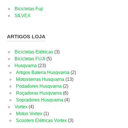
Bicicletas Fuji
SILVEX
ARTIGOS LOJA
3
Bicicletas Elétricas
3
5
produtos
Bicicletas FUJI
5
23
produtos
Husqvarna
23
produtos
2
Artigos Bateria Husqvarna
2
13
produtos
Motosserras Husqvarna
13
2
produtos
Podadores Husqvarna
2
produtos
6
Roçadoras Husqvarna
6
produtos
4
Sopradores Husqvarna
4
4
produtos
Vortex
4
produtos
1
Motos Vortex
1
produto
3
Scooters Elétricas Vortex
3
produtos