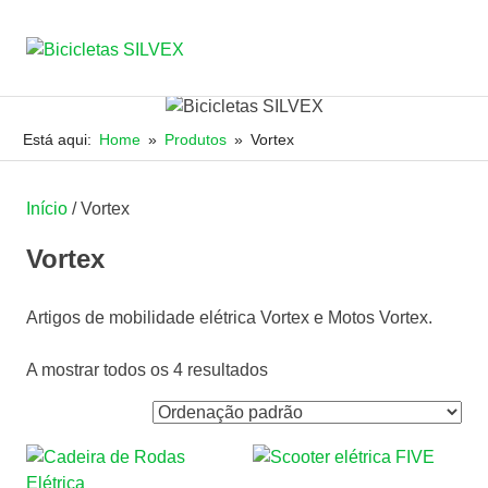
Bicicletas
MENU
JRSILVA
&
SILVEX
Skip
FILHO,
to
Está aqui:
Home
Produtos
Vortex
LDA
content
Início
/ Vortex
Vortex
Artigos de mobilidade elétrica Vortex e Motos Vortex.
A mostrar todos os 4 resultados