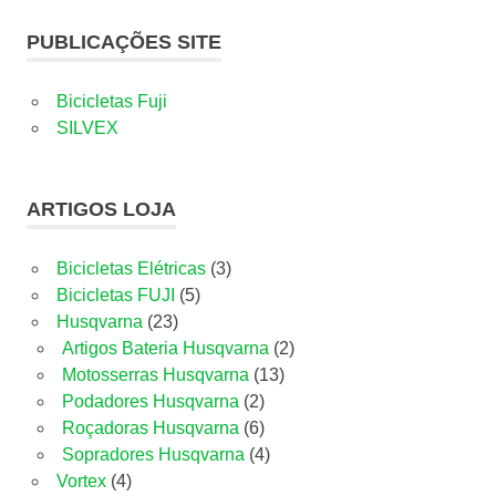
PUBLICAÇÕES SITE
Bicicletas Fuji
SILVEX
ARTIGOS LOJA
3
Bicicletas Elétricas
3
5
produtos
Bicicletas FUJI
5
23
produtos
Husqvarna
23
produtos
2
Artigos Bateria Husqvarna
2
13
produtos
Motosserras Husqvarna
13
2
produtos
Podadores Husqvarna
2
produtos
6
Roçadoras Husqvarna
6
produtos
4
Sopradores Husqvarna
4
4
produtos
Vortex
4