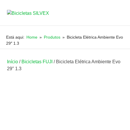
Bicicletas
MENU
JRSILVA
&
SILVEX
Skip
FILHO,
to
Está aqui:
Home
Produtos
Bicicleta Elétrica Ambiente Evo
LDA
content
29″ 1.3
Início
/
Bicicletas FUJI
/ Bicicleta Elétrica Ambiente Evo
29″ 1.3