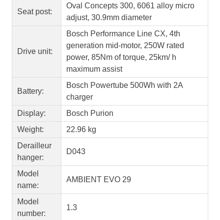
Oval Concepts 300, 6061 alloy micro
Seat post:
adjust, 30.9mm diameter
Bosch Performance Line CX, 4th
generation mid-motor, 250W rated
Drive unit:
power, 85Nm of torque, 25km/ h
maximum assist
Bosch Powertube 500Wh with 2A
Battery:
charger
Display:
Bosch Purion
Weight:
22.96 kg
Derailleur
D043
hanger:
Model
AMBIENT EVO 29
name:
Model
1.3
number: