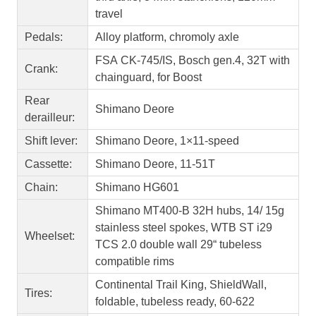
travel
Pedals:
Alloy platform, chromoly axle
FSA CK-745/IS, Bosch gen.4, 32T with
Crank:
chainguard, for Boost
Rear
Shimano Deore
derailleur:
Shift lever:
Shimano Deore, 1×11-speed
Cassette:
Shimano Deore, 11-51T
Chain:
Shimano HG601
Shimano MT400-B 32H hubs, 14/ 15g
stainless steel spokes, WTB ST i29
Wheelset:
TCS 2.0 double wall 29“ tubeless
compatible rims
Continental Trail King, ShieldWall,
Tires:
foldable, tubeless ready, 60-622