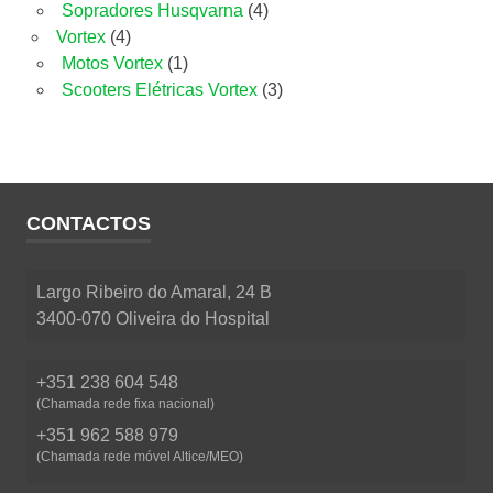
produtos
4
Sopradores Husqvarna
4
4
produtos
Vortex
4
produtos
1
Motos Vortex
1
produto
3
Scooters Elétricas Vortex
3
produtos
CONTACTOS
Largo Ribeiro do Amaral, 24 B
3400-070 Oliveira do Hospital
+351 238 604 548
(Chamada rede fixa nacional)
+351 962 588 979
(Chamada rede móvel Altice/MEO)