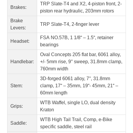
TRP Slate-T4 and X2, 4-piston front, 2-
Brakes:
piston rear hydraulic, 203mm rotors
Brake
TRP Slate-T4, 2-finger lever
Levers:
FSA NO.57B, 1 1/8“ – 1.5“, retainer
Headset:
bearings
Oval Concepts 205 flat bar, 6061 alloy,
Handlebar:
+/- 5mm rise, 9° sweep, 31.8mm clamp,
760mm width
3D-forged 6061 alloy, 7°, 31.8mm
Stem:
clamp, 17“ – 35mm, 19“- 45mm, 21“ –
60mm length
WTB Waffel, single LO, dual density
Grips:
Kraton
WTB High Tail Trail, Comp, e-Bike
Saddle:
specific saddle, steel rail