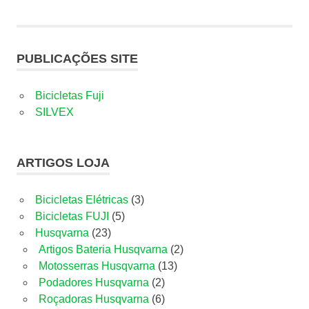
PUBLICAÇÕES SITE
Bicicletas Fuji
SILVEX
ARTIGOS LOJA
3
Bicicletas Elétricas
3
5
produtos
Bicicletas FUJI
5
23
produtos
Husqvarna
23
produtos
2
Artigos Bateria Husqvarna
2
13
produtos
Motosserras Husqvarna
13
2
produtos
Podadores Husqvarna
2
produtos
6
Roçadoras Husqvarna
6