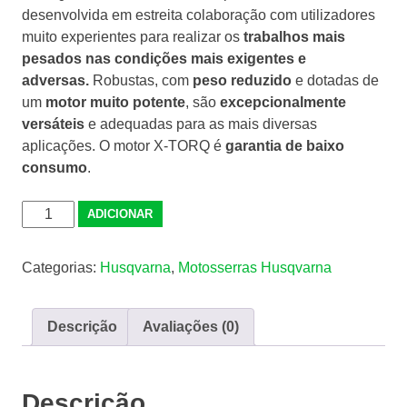
desenvolvida em estreita colaboração com utilizadores
muito experientes para realizar os
trabalhos mais
pesados nas condições mais exigentes e
adversas.
Robustas, com
peso reduzido
e dotadas de
um
motor muito potente
, são
excepcionalmente
versáteis
e adequadas para as mais diversas
aplicações. O motor X-TORQ é
garantia de baixo
consumo
.
Quantidade
ADICIONAR
de
Motosserra
Categorias:
Husqvarna
,
Motosserras Husqvarna
Husqvarna
365
X-
Descrição
Avaliações (0)
Torq
Descrição