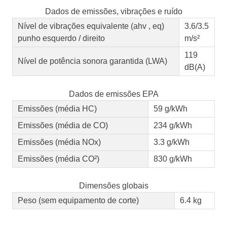
Dados de emissões, vibrações e ruído
Nível de vibrações equivalente (ahv , eq)
3.6/3.5
punho esquerdo / direito
m/s²
119
Nível de potência sonora garantida (LWA)
dB(A)
Dados de emissões EPA
Emissões (média HC)
59 g/kWh
Emissões (média de CO)
234 g/kWh
Emissões (média NOx)
3.3 g/kWh
Emissões (média CO²)
830 g/kWh
Dimensões globais
Peso (sem equipamento de corte)
6.4 kg