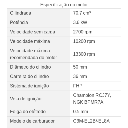
Especificação do motor
Cilindrada
70.7 cm³
Potência
3.6 kW
Velocidade sem carga
2700 rpm
Velocidade máxima
10200 rpm
Velocidade máxima
13300 rpm
recomendada do motor
Diâmetro do cilindro
50 mm
Carreira do cilindro
36 mm
Sistema de ignição
FHP
Champion RCJ7Y,
Vela de ignição
NGK BPMR7A
Folga do elétrodo
0.5 mm
Modelo de carburador
C3M-EL2B/-EL8A