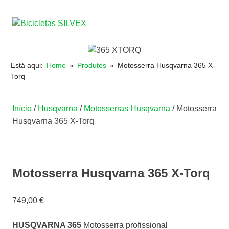
Bicicletas
MENU
JRSILVA
&
SILVEX
Skip
FILHO,
to
Está aqui:
Home
Produtos
Motosserra Husqvarna 365 X-
LDA
content
Torq
Início
/
Husqvarna
/
Motosserras Husqvarna
/ Motosserra
Husqvarna 365 X-Torq
Motosserra Husqvarna 365 X-Torq
749,00
€
HUSQVARNA 365
Motosserra profissional