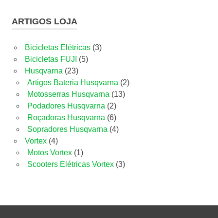
ARTIGOS LOJA
3
Bicicletas Elétricas
3
5
produtos
Bicicletas FUJI
5
23
produtos
Husqvarna
23
produtos
2
Artigos Bateria Husqvarna
2
13
produtos
Motosserras Husqvarna
13
2
produtos
Podadores Husqvarna
2
produtos
6
Roçadoras Husqvarna
6
produtos
4
Sopradores Husqvarna
4
4
produtos
Vortex
4
produtos
1
Motos Vortex
1
produto
3
Scooters Elétricas Vortex
3
produtos