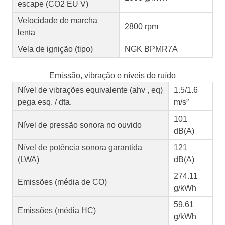
escape (CO2 EU V)
Velocidade de marcha
2800 rpm
lenta
Vela de ignição (tipo)
NGK BPMR7A
Emissão, vibração e níveis do ruído
Nível de vibrações equivalente (ahv , eq)
1.5/1.6
pega esq. / dta.
m/s²
101
Nível de pressão sonora no ouvido
dB(A)
Nível de potência sonora garantida
121
(LWA)
dB(A)
274.11
Emissões (média de CO)
g/kWh
59.61
Emissões (média HC)
g/kWh