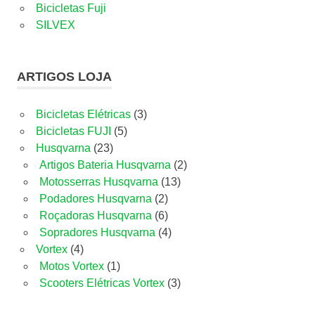
Bicicletas Fuji
SILVEX
ARTIGOS LOJA
3
Bicicletas Elétricas
3
5
produtos
Bicicletas FUJI
5
23
produtos
Husqvarna
23
produtos
2
Artigos Bateria Husqvarna
2
13
produtos
Motosserras Husqvarna
13
2
produtos
Podadores Husqvarna
2
produtos
6
Roçadoras Husqvarna
6
produtos
4
Sopradores Husqvarna
4
4
produtos
Vortex
4
produtos
1
Motos Vortex
1
produto
3
Scooters Elétricas Vortex
3
produtos