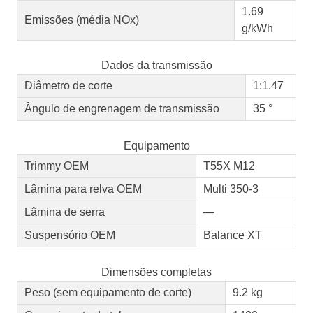
1.69
Emissões (média NOx)
g/kWh
Dados da transmissão
Diâmetro de corte
1:1.47
Ângulo de engrenagem de transmissão
35 °
Equipamento
Trimmy OEM
T55X M12
Lâmina para relva OEM
Multi 350-3
Lâmina de serra
—
Suspensório OEM
Balance XT
Dimensões completas
Peso (sem equipamento de corte)
9.2 kg