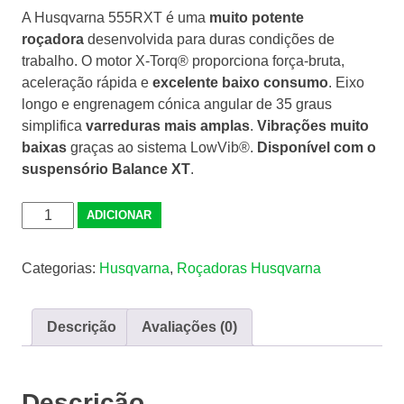
A Husqvarna 555RXT é uma
muito potente
roçadora
desenvolvida para duras condições de
trabalho. O motor X-Torq® proporciona força-bruta,
aceleração rápida e
excelente baixo consumo
. Eixo
longo e engrenagem cónica angular de 35 graus
simplifica
varreduras mais amplas
.
Vibrações muito
baixas
graças ao sistema LowVib®.
Disponível com o
suspensório Balance XT
.
Quantidade
ADICIONAR
de
Roçadora
Categorias:
Husqvarna
,
Roçadoras Husqvarna
Husqvarna
555RXT
Descrição
Avaliações (0)
Descrição