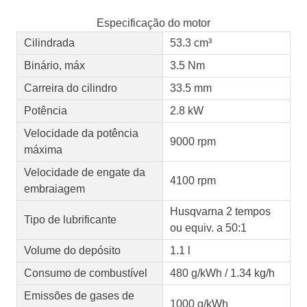
Especificação do motor
Cilindrada
53.3 cm³
Binário, máx
3.5 Nm
Carreira do cilindro
33.5 mm
Potência
2.8 kW
Velocidade da potência
9000 rpm
máxima
Velocidade de engate da
4100 rpm
embraiagem
Husqvarna 2 tempos
Tipo de lubrificante
ou equiv. a 50:1
Volume do depósito
1.1 l
Consumo de combustível
480 g/kWh / 1.34 kg/h
Emissões de gases de
1000 g/kWh