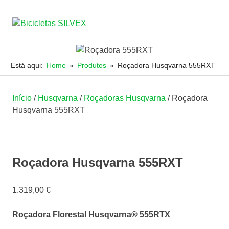
Bicicletas
MENU
JRSILVA
&
SILVEX
Skip
FILHO,
to
Está aqui:
Home
Produtos
Roçadora Husqvarna 555RXT
LDA
content
Início
/
Husqvarna
/
Roçadoras Husqvarna
/ Roçadora
Husqvarna 555RXT
Roçadora Husqvarna 555RXT
1.319,00
€
Roçadora Florestal Husqvarna® 555RTX